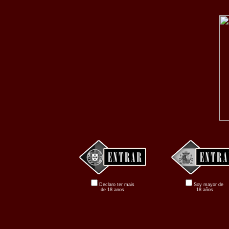
Declaro ter mais
Soy mayor de
de 18 anos
18 años